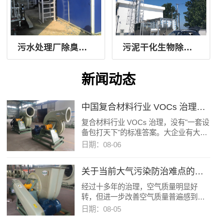
污水处理厂除臭风机
污泥干化生物除臭系统
新闻动态
中国复合材料行业 VOCs 治理，路在何方？
复合材料行业 VOCs 治理，没有"一套设
备包打天下"的标准答案。大企业有大企
业的打法，小作坊有小作坊的活路；开
日期：08-06
模有开模的收法，闭模有闭模的收尾。
关于当前大气污染防治难点的思考
经过十多年的治理，空气质量明显好
转，但进一步改善空气质量普遍感到困
难
日期：08-05