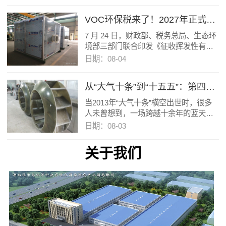
VOC环保税来了！2027年正式开征，八大行业先行，企业如何积极应对？
7 月 24 日，财政部、税务总局、生态环
境部三部门联合印发《征收挥发性有机
物环境保护税试点实施办法》（财税
日期：08-04
〔2026〕50 号），明确自2027 年 1 月 1
日起，在全国范围内对挥发性有机物
从“大气十条”到“十五五”：第四轮蓝天保卫战，打法在升级
（VOC）征收环境保护税。这标志着我
国环保税制度再次扩容，VOC 治理正式
当2013年“大气十条”横空出世时，很多
从 "行政管控" 迈入 "税收约束" 新阶段。
人未曾想到，一场跨越十余年的蓝天革
命会如此深刻地重塑中国的产业格局与
日期：08-03
城市面貌。十三年过去，全国PM₂.₅浓度
近乎腰斩，重污染天数缩减七成以上，
关于我们
“阅兵蓝”“冬奥蓝”逐渐变成了“常态蓝”。