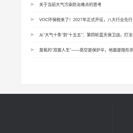
关于当前大气污染防治难点的思考
VOC环保税来了！2027年正式开征，八大行业先
从“大气十条”到“十五五”：第四轮蓝天保卫战，打
臭氧的“双面人生”——高空是保护伞，地面是隐形
快速导航
厂房厂貌
网站首页