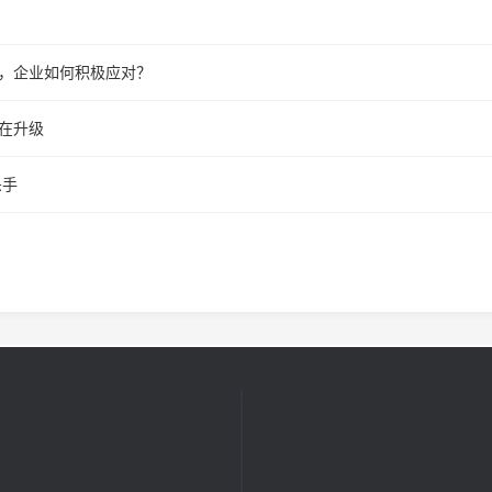
行，企业如何积极应对？
法在升级
杀手
产品展示
联系我们
除臭设备
联系人：姚
军（总经